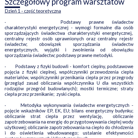
Szczegółowy program warsztatów
Dzień 1 - część teoretyczna
·
Podstawy prawne świadectw
charakterystyki energetycznej - wymogi formalne dla osób
sporządzających świadectwa charakterystyki energetycznej,
centralny rejestr osób uprawnionych oraz centralny rejestr
świadectw; obowiązek sporządzania świadectw
energetycznych, wyjątki i zwolnienia od obowiązku
sporządzania świadectw; podstawy prawne metodyki.
·
Podstawy z fizyki budowli - komfort cieplny, podstawowe
pojęcia z fizyki cieplnej, współczynniki przewodzenia ciepła
materiałów, współczynniki przenikania ciepła przez przegrody
(przegląd zasad obliczania współczynnika U dla wszystkich
rodzajów przegród budowlanych); mostki termiczne; straty
ciepła przez przenikanie; zyski ciepła.
·
Metodyka wykonywania świadectw energetycznych -
pojęcie wskaźników EP, EK, EU; bilans energetyczny budynku;
obliczanie strat ciepła przez wentylację, obliczanie
zapotrzebowania na energię do przygotowywania ciepłej wody
użytkowej; obliczanie zapotrzebowania na ciepło do chłodzenia
i do oświetlenia wbudowanego; ustalanie efektywności